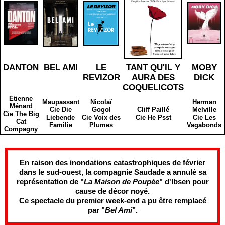
DANTON
BEL AMI
LE
TANT QU'IL Y
MOBY
REVIZOR
AURA DES
DICK
COQUELICOTS
Etienne
Maupassant
Nicolaï
Herman
Ménard
Cie Die
Gogol
Cliff Paillé
Melville
Cie The Big
Liebende
Cie Voix des
Cie He Psst
Cie Les
Cat
Familie
Plumes
Vagabonds
Compagny
En raison des inondations catastrophiques de février
dans le sud-ouest, la compagnie Saudade a annulé sa
représentation de "
La Maison de Poupée
" d'Ibsen pour
cause de décor noyé.
Ce spectacle du premier week-end a pu être remplacé
par "
Bel Ami
".